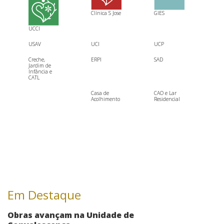
Clínica S Jose
GIES
UCCI
USAV
UCI
UCP
Creche,
ERPI
SAD
Jardim de
Infância e
CATL
Casa de
CAO e Lar
Acolhimento
Residencial
Em Destaque
Obras avançam na Unidade de