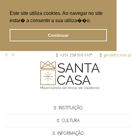
Este site utiliza cookies. Ao navegar no site
estar� a consentir a sua utiliza��o.
Continuar
+351 258 510 110*
geral@scmav.pt
INSTITUIÇÃO
CULTURA
INFORMAÇÃO