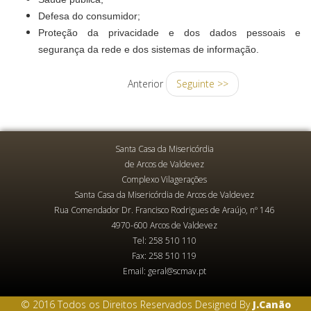
Defesa do consumidor;
Proteção da privacidade e dos dados pessoais e
segurança da rede e dos sistemas de informação.
Anterior
Seguinte >>
Santa Casa da Misericórdia
de Arcos de Valdevez
Complexo Vilagerações
Santa Casa da Misericórdia de Arcos de Valdevez
Rua Comendador Dr. Francisco Rodrigues de Araújo, nº 146
4970-600 Arcos de Valdevez
Tel: 258 510 110
Fax: 258 510 119
Email: geral@scmav.pt
© 2016 Todos os Direitos Reservados Designed By
J.Canão