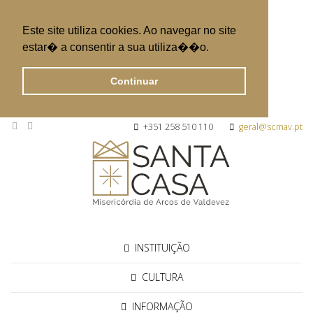
Este site utiliza cookies. Ao navegar no site
estar� a consentir a sua utiliza��o.
Continuar
+351 258 510 110
geral@scmav.pt
INSTITUIÇÃO
CULTURA
INFORMAÇÃO