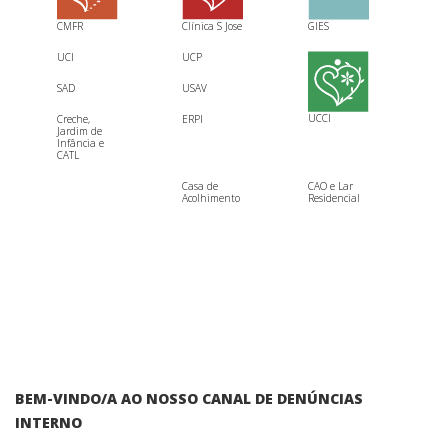
CMFR
Clínica S Jose
GIES
UCI
UCP
SAD
USAV
UCCI
Creche,
ERPI
Jardim de
Infância e
CATL
Casa de
CAO e Lar
Acolhimento
Residencial
BEM-VINDO/A AO NOSSO CANAL DE DENÚNCIAS
INTERNO