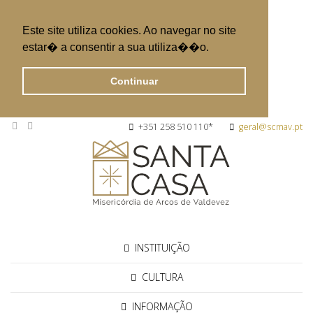
Este site utiliza cookies. Ao navegar no site
estar� a consentir a sua utiliza��o.
Continuar
+351 258 510 110*
geral@scmav.pt
INSTITUIÇÃO
CULTURA
INFORMAÇÃO