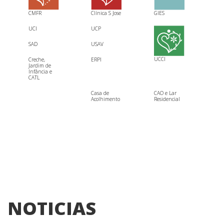
CMFR
Clínica S Jose
GIES
UCI
UCP
SAD
USAV
UCCI
Creche,
ERPI
Jardim de
Infância e
CATL
Casa de
CAO e Lar
Acolhimento
Residencial
NOTICIAS