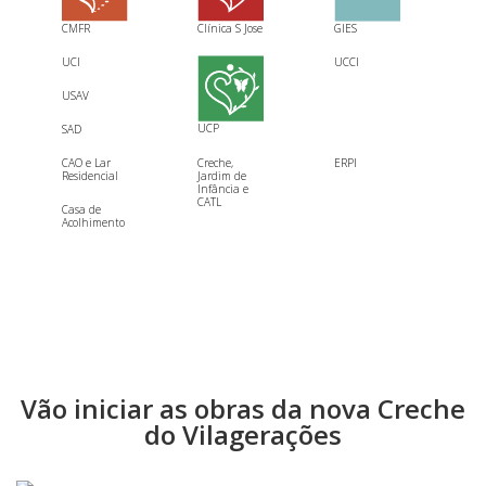
CMFR
Clínica S Jose
GIES
UCI
UCCI
USAV
UCP
SAD
CAO e Lar
Creche,
ERPI
Residencial
Jardim de
Infância e
CATL
Casa de
Acolhimento
Vão iniciar as obras da nova Creche
do Vilagerações