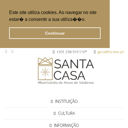
Este site utiliza cookies. Ao navegar no site
estar� a consentir a sua utiliza��o.
Continuar
+351 258 510 110*
geral@scmav.pt
INSTITUIÇÃO
CULTURA
INFORMAÇÃO